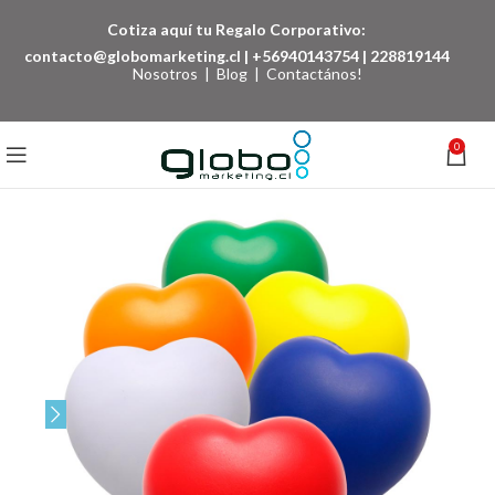
Cotiza aquí tu Regalo Corporativo:
contacto@globomarketing.cl
|
+56940143754
|
228819144
Nosotros
|
Blog
|
Contactános!
0