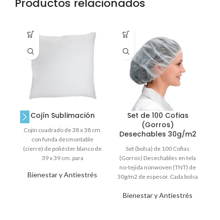
Productos relacionados
Cojín Sublimación
Set de 100 Cofias
(Gorros)
Cojín cuadrado de 38 x 38 cm.
C
Desechables 30g/m2
con funda desmontable
(cierre) de poliéster blanco de
Set (bolsa) de 100 Cofias
Co
39 x 39 cm. para
(Gorros) Desechables en tela
no-tejida nonwoven (TNT) de
Bienestar y Antiestrés
30g/m2 de espesor. Cada bolsa
cerrada contiene
Bienestar y Antiestrés