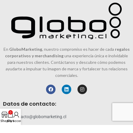
En
GloboMarketing
, nuestro compromiso es hacer de cada
regalos
corporativos y merchandising
una experiencia única e inolvidable
para nuestros clientes. Contáctanos y descubre cómo podemos
ayudarte a impulsar tu imagen de marca y fortalecer tus relaciones
comerciales.
Datos de contacto:
0
contacto@globomarketing.cl
Shop
Cart
My account
228819144